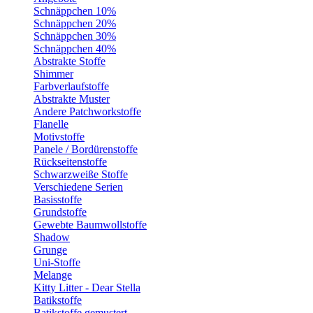
Schnäppchen 10%
Schnäppchen 20%
Schnäppchen 30%
Schnäppchen 40%
Abstrakte Stoffe
Shimmer
Farbverlaufstoffe
Abstrakte Muster
Andere Patchworkstoffe
Flanelle
Motivstoffe
Panele / Bordürenstoffe
Rückseitenstoffe
Schwarzweiße Stoffe
Verschiedene Serien
Basisstoffe
Grundstoffe
Gewebte Baumwollstoffe
Shadow
Grunge
Uni-Stoffe
Melange
Kitty Litter - Dear Stella
Batikstoffe
Batikstoffe gemustert