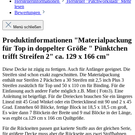
Herstellerinformationen
Hersteller "Patchworkstadl"
Mehr
lesen
Bewertungen
Menü schließen
Produktinformationen "Materialpackung
für Top in doppelter Größe " Pünktchen
trifft Streifen 2" ca. 129 x 166 cm"
Diese Decke ist zügig zu fertigen. Auch für Anfänger geeignet. Die
Streifen sind schon exakt zugeschnitten. Die Materialpackung
enthält nur Streifen 2 Päckchen a 30 Streifen mit 2,5 inch Plus 3
Streifen zusätzlich für Top und 50 x 110 cm für Binding. Für die
Einfassung auch andere Farbe möglich z.B. Mint ( Foto3). Eine
Anleitung ist beigefügt. Für die Dreiecken brauchen Sie ein längeres
Lineal mit 45 Grad Winkel oder ein Dreiecklineal mit 90 und 2 x 45
Grad. Entstehen 60 Blöcke, fertige Block ist 18,5 x 18,5 cm groß,
Es wäre dann 7 Blöckein der Breite und 9 mal Blöcke in der Länge,
was ergibt ca.129 cm x 166 cm Quiltgröße.
Für die Rückseiten passen gut karierte Stoffe aus der gleichen Serie,
für größere Decke muss aber die Rückseite aus zwei Stoffbahnen