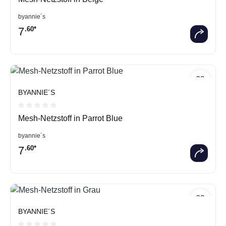
byannie´s
7
.60*
BYANNIE´S
Durchschnittliche Bewertung von 0 von 5 Sternen
Mesh-Netzstoff in Parrot Blue
byannie´s
7
.60*
BYANNIE´S