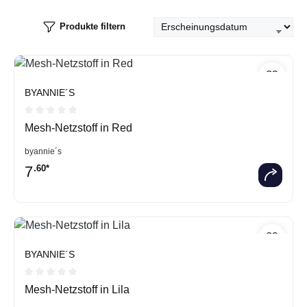
Produkte filtern
BYANNIE´S
Durchschnittliche Bewertung von 0 von 5 Sternen
Mesh-Netzstoff in Red
byannie´s
7
.60*
BYANNIE´S
Durchschnittliche Bewertung von 0 von 5 Sternen
Mesh-Netzstoff in Lila