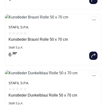
STAFIL S.P.A.
Durchschnittliche Bewertung von 0 von 5 Sternen
Kunstleder Braun/ Rolle 50 x 70 cm
Stafil S.p.A.
6
.90*
STAFIL S.P.A.
Durchschnittliche Bewertung von 0 von 5 Sternen
Kunstleder Dunkelblau/ Rolle 50 x 70 cm
Stafil S.p.A.