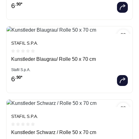
6
.90*
STAFIL S.P.A.
Durchschnittliche Bewertung von 0 von 5 Sternen
Kunstleder Blaugrau/ Rolle 50 x 70 cm
Stafil S.p.A.
6
.90*
STAFIL S.P.A.
Durchschnittliche Bewertung von 0 von 5 Sternen
Kunstleder Schwarz / Rolle 50 x 70 cm