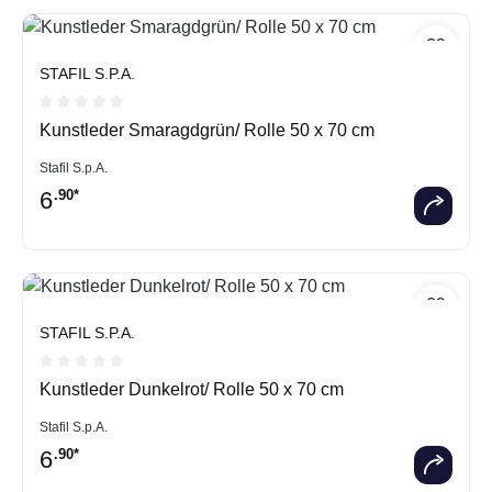
STAFIL S.P.A.
Durchschnittliche Bewertung von 0 von 5 Sternen
Kunstleder Smaragdgrün/ Rolle 50 x 70 cm
Stafil S.p.A.
6
.90*
STAFIL S.P.A.
Durchschnittliche Bewertung von 0 von 5 Sternen
Kunstleder Dunkelrot/ Rolle 50 x 70 cm
Stafil S.p.A.
6
.90*