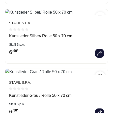
STAFIL S.P.A.
Durchschnittliche Bewertung von 0 von 5 Sternen
Kunstleder Silber/ Rolle 50 x 70 cm
Stafil S.p.A.
6
.90*
STAFIL S.P.A.
Durchschnittliche Bewertung von 0 von 5 Sternen
Kunstleder Grau / Rolle 50 x 70 cm
Stafil S.p.A.
6
.90*