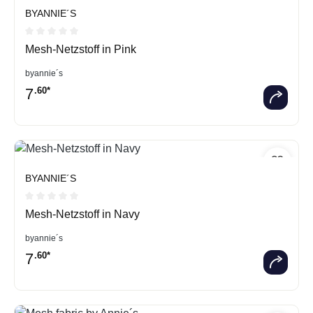
BYANNIE´S
Durchschnittliche Bewertung von 0 von 5 Sternen
Mesh-Netzstoff in Pink
byannie´s
7
.60*
BYANNIE´S
Durchschnittliche Bewertung von 0 von 5 Sternen
Mesh-Netzstoff in Navy
byannie´s
7
.60*