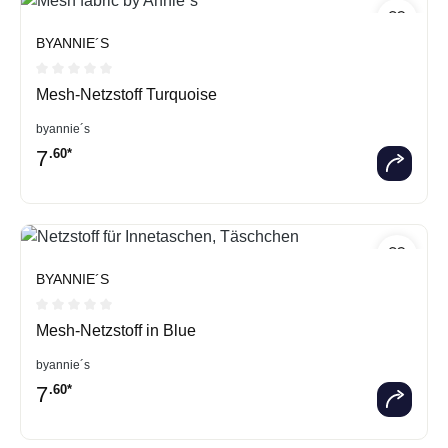
BYANNIE´S
Durchschnittliche Bewertung von 0 von 5 Sternen
Mesh-Netzstoff Turquoise
byannie´s
7
.60*
BYANNIE´S
Durchschnittliche Bewertung von 0 von 5 Sternen
Mesh-Netzstoff in Blue
byannie´s
7
.60*