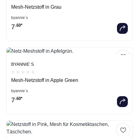
Durchschnittliche Bewertung von 0 von 5 Sternen
Mesh-Netzstoff in Grau
byannie´s
7
.60*
BYANNIE´S
Durchschnittliche Bewertung von 0 von 5 Sternen
Mesh-Netzstoff in Apple Green
byannie´s
7
.60*