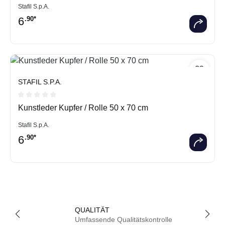
Stafil S.p.A.
6
.90*
STAFIL S.P.A.
Durchschnittliche Bewertung von 0 von 5 Sternen
Kunstleder Kupfer / Rolle 50 x 70 cm
Stafil S.p.A.
6
.90*
QUALITÄT
Umfassende Qualitätskontrolle