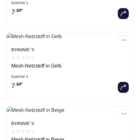
byannie´s
7
.60*
BYANNIE´S
Durchschnittliche Bewertung von 0 von 5 Sternen
Mesh-Netzstoff in Gelb
byannie´s
7
.60*
BYANNIE´S
Durchschnittliche Bewertung von 0 von 5 Sternen
Mesh-Netzstoff in Beige