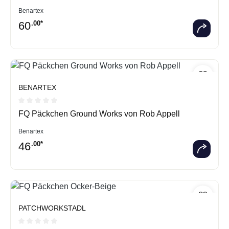
Benartex
60
.00*
BENARTEX
Durchschnittliche Bewertung von 0 von 5 Sternen
FQ Päckchen Ground Works von Rob Appell
Benartex
46
.00*
PATCHWORKSTADL