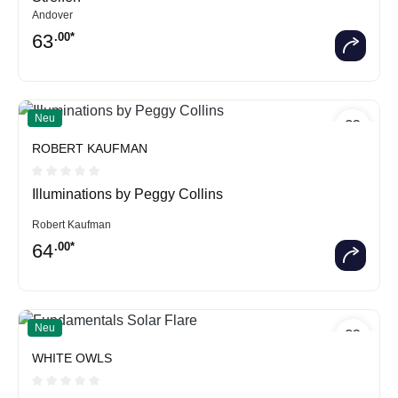
Andover
63
.00*
Neu
ROBERT KAUFMAN
Durchschnittliche Bewertung von 0 von 5 Sternen
Illuminations by Peggy Collins
Robert Kaufman
64
.00*
Neu
WHITE OWLS