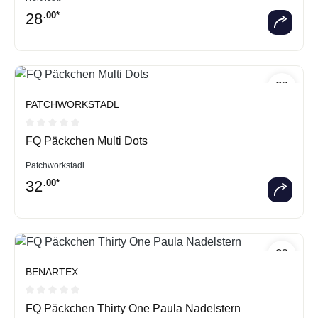
28
.00*
PATCHWORKSTADL
Durchschnittliche Bewertung von 0 von 5 Sternen
FQ Päckchen Multi Dots
Patchworkstadl
32
.00*
BENARTEX
Durchschnittliche Bewertung von 0 von 5 Sternen
FQ Päckchen Thirty One Paula Nadelstern