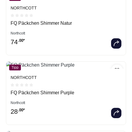
NORTHCOTT
Durchschnittliche Bewertung von 0 von 5 Sternen
FQ Päckchen Shimmer Natur
Northcott
74
.00*
Tipp
NORTHCOTT
Durchschnittliche Bewertung von 0 von 5 Sternen
FQ Päckchen Shimmer Purple
Northcott
28
.00*