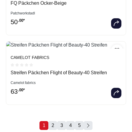
Durchschnittliche Bewertung von 0 von 5 Sternen
FQ Päckchen Ocker-Beige
Patchworkstadl
50
.00*
CAMELOT FABRICS
Durchschnittliche Bewertung von 0 von 5 Sternen
Streifen Päckchen Flight of Beauty-40 Streifen
Camelot fabrics
63
.00*
1
2
3
4
5
Seite
Seite
Seite
Seite
Seite