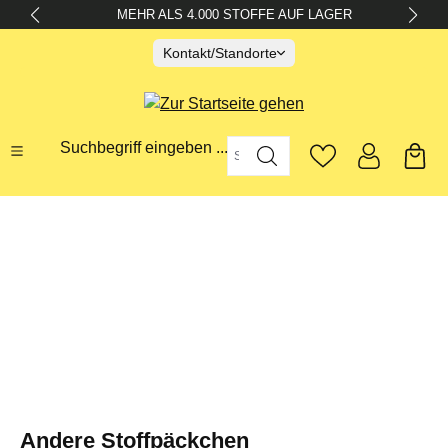
MEHR ALS 4.000 STOFFE AUF LAGER
alt springen
Kontakt/Standorte
Suchbegriff eingeben ...
Andere Stoffpäckchen