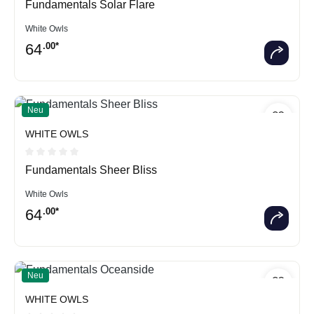
Durchschnittliche Bewertung von 0 von 5 Sternen
Fundamentals Solar Flare
White Owls
64
.00*
Neu
WHITE OWLS
Durchschnittliche Bewertung von 0 von 5 Sternen
Fundamentals Sheer Bliss
White Owls
64
.00*
Neu
WHITE OWLS