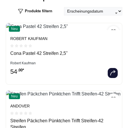
Produkte filtern
Neu
ROBERT KAUFMAN
Durchschnittliche Bewertung von 0 von 5 Sternen
Cona Pastel 42 Streifen 2,5"
Robert Kaufman
54
.00*
Neu
ANDOVER
Durchschnittliche Bewertung von 0 von 5 Sternen
Streifen Päckchen Pünktchen Trifft Streifen-42
Streifen