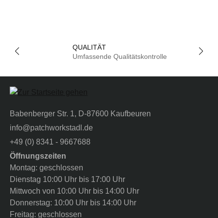
QUALITÄT
Umfassende Qualitätskontrolle
Babenberger Str. 1, D-87600 Kaufbeuren
info@patchworkstadl.de
+49 (0) 8341 - 9667688
Öffnungszeiten
Montag: geschlossen
Dienstag 10:00 Uhr bis 17:00 Uhr
Mittwoch von 10:00 Uhr bis 14:00 Uhr
Donnerstag: 10:00 Uhr bis 14:00 Uhr
Freitag: geschlossen