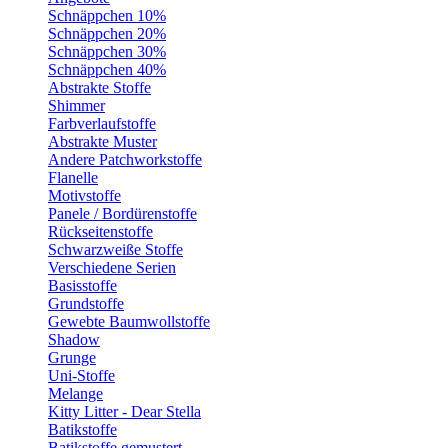
Schnäppchen 10%
Schnäppchen 20%
Schnäppchen 30%
Schnäppchen 40%
Abstrakte Stoffe
Shimmer
Farbverlaufstoffe
Abstrakte Muster
Andere Patchworkstoffe
Flanelle
Motivstoffe
Panele / Bordürenstoffe
Rückseitenstoffe
Schwarzweiße Stoffe
Verschiedene Serien
Basisstoffe
Grundstoffe
Gewebte Baumwollstoffe
Shadow
Grunge
Uni-Stoffe
Melange
Kitty Litter - Dear Stella
Batikstoffe
Batikstoffe gemustert