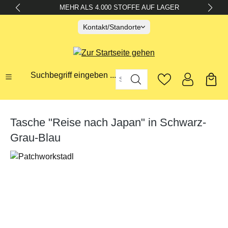
MEHR ALS 4.000 STOFFE AUF LAGER
alt springen
Kontakt/Standorte
Suchbegriff eingeben ...
Tasche "Reise nach Japan" in Schwarz-
Grau-Blau
Bildergalerie überspringen