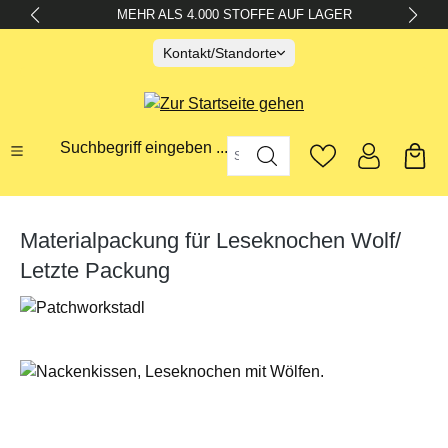
MEHR ALS 4.000 STOFFE AUF LAGER
alt springen
Kontakt/Standorte
Suchbegriff eingeben ...
Materialpackung für Leseknochen Wolf/
Letzte Packung
Bildergalerie überspringen