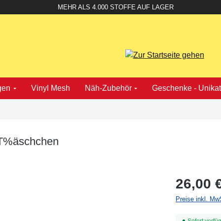
MEHR ALS 4.000 STOFFE AUF LAGER
gen
Vinyl Mesh
Näh-Zubehör
Geschenke - Unika
s T%äschchen
26,00 
Preise inkl. Mw
Sofort verfüg