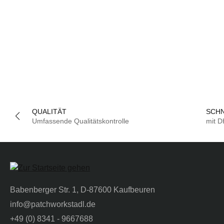
QUALITÄT
SCHN
Umfassende Qualitätskontrolle
mit 
Babenberger Str. 1, D-87600 Kaufbeuren
info@patchworkstadl.de
+49 (0) 8341 - 9667688