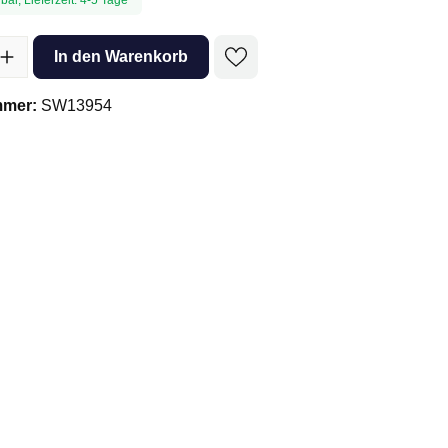
l: Gib den gewünschten Wert ein oder benutze die Schaltflächen um 
In den Warenkorb
mmer:
SW13954