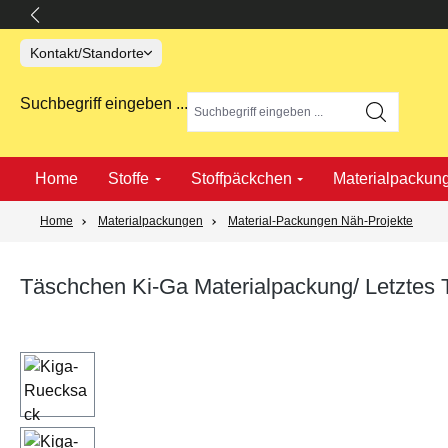
springen
Zur Hauptnavigation springen
Kontakt/Standorte
Suchbegriff eingeben ...
Home
Stoffe
Stoffpäckchen
Materialpackun
Home
Materialpackungen
Material-Packungen Näh-Projekte
Täschchen Ki-Ga Materialpackung/ Letzte
Bildergalerie überspringen