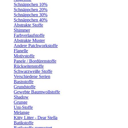
Schnäppchen 10%
Schnäppchen 20%
Schnäppchen 30%
Schnäppchen 40%
Abstrakte Stoffe
Shimmer
Farbverlaufstoffe
Abstrakte Muster
Andere Patchworkstoffe
Flanelle
Motivstoffe
Panele / Bordürenstoffe
Rückseitenstoffe
Schwarzweiße Stoffe
Verschiedene Serien
Basisstoffe
Grundstoffe
Gewebte Baumwollstoffe
Shadow
Grunge
Uni-Stoffe
Melange
Kitty Litter - Dear Stella
Batikstoffe
Batikstoffe gemustert