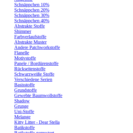
Schnäppchen 10%
Schnäppchen 20%
Schnäppchen 30%
Schnäppchen 40%
Abstrakte Stoffe
Shimmer
Farbverlaufstoffe
Abstrakte Muster
Andere Patchworkstoffe
Flanelle
Motivstoffe
Panele / Bordürenstoffe
Rückseitenstoffe
Schwarzweiße Stoffe
Verschiedene Serien
Basisstoffe
Grundstoffe
Gewebte Baumwollstoffe
Shadow
Grunge
Uni-Stoffe
Melange
Kitty Litter - Dear Stella
Batikstoffe
Batikstoffe gemustert