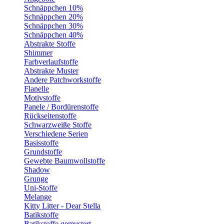
Schnäppchen 10%
Schnäppchen 20%
Schnäppchen 30%
Schnäppchen 40%
Abstrakte Stoffe
Shimmer
Farbverlaufstoffe
Abstrakte Muster
Andere Patchworkstoffe
Flanelle
Motivstoffe
Panele / Bordürenstoffe
Rückseitenstoffe
Schwarzweiße Stoffe
Verschiedene Serien
Basisstoffe
Grundstoffe
Gewebte Baumwollstoffe
Shadow
Grunge
Uni-Stoffe
Melange
Kitty Litter - Dear Stella
Batikstoffe
Batikstoffe gemustert