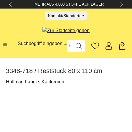
MEHR ALS 4.000 STOFFE AUF LAGER
alt springen
Kontakt/Standorte
Suchbegriff eingeben ...
3348-718 / Reststück 80 x 110 cm
Hoffman Fabrics Kalifornien
Bildergalerie überspringen