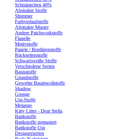
Schnäppchen 40%
Abstrakte Stoffe
Shimmer
Farbverlaufstoffe
Abstrakte Muster
Andere Patchworkstoffe
Flanelle
Motivstoffe
Panele / Bordürenstoffe
Rückseitenstoffe
Schwarzweiße Stoffe
Verschiedene Serien
Basisstoffe
Grundstoffe
Gewebte Baumwollstoffe
Shadow
Grunge
Uni-Stoffe
Melange
Kitty Litter - Dear Stella
Batikstoffe
Batikstoffe gemustert
Batikstoffe Uni
Designerserien
Paula Nadelstern