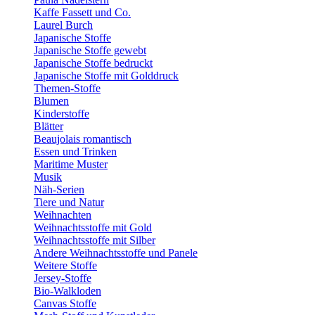
Kaffe Fassett und Co.
Laurel Burch
Japanische Stoffe
Japanische Stoffe gewebt
Japanische Stoffe bedruckt
Japanische Stoffe mit Golddruck
Themen-Stoffe
Blumen
Kinderstoffe
Blätter
Beaujolais romantisch
Essen und Trinken
Maritime Muster
Musik
Näh-Serien
Tiere und Natur
Weihnachten
Weihnachtsstoffe mit Gold
Weihnachtsstoffe mit Silber
Andere Weihnachtsstoffe und Panele
Weitere Stoffe
Jersey-Stoffe
Bio-Walkloden
Canvas Stoffe