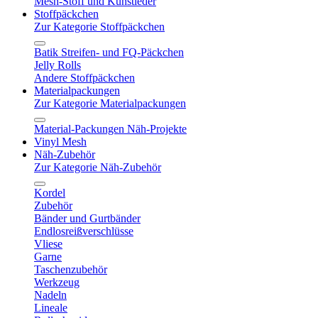
Mesh-Stoff und Kunstleder
Stoffpäckchen
Zur Kategorie Stoffpäckchen
Batik Streifen- und FQ-Päckchen
Jelly Rolls
Andere Stoffpäckchen
Materialpackungen
Zur Kategorie Materialpackungen
Material-Packungen Näh-Projekte
Vinyl Mesh
Näh-Zubehör
Zur Kategorie Näh-Zubehör
Kordel
Zubehör
Bänder und Gurtbänder
Endlosreißverschlüsse
Vliese
Garne
Taschenzubehör
Werkzeug
Nadeln
Lineale