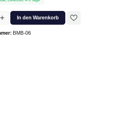
l: Gib den gewünschten Wert ein oder benutze die Schaltflächen um 
In den Warenkorb
mmer:
BMB-06