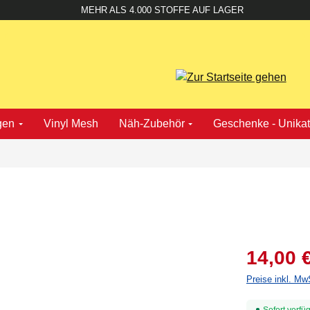
MEHR ALS 4.000 STOFFE AUF LAGER
gen
Vinyl Mesh
Näh-Zubehör
Geschenke - Unika
14,00 
Preise inkl. Mw
Sofort verfüg