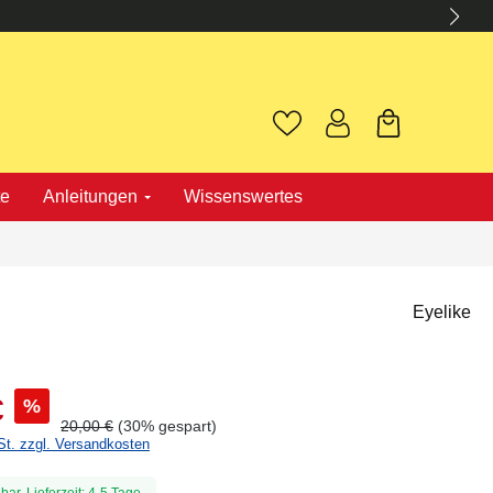
te
Anleitungen
Wissenswertes
Eyelike
€
%
20,00 €
(30% gespart)
St. zzgl. Versandkosten
bar, Lieferzeit: 4-5 Tage