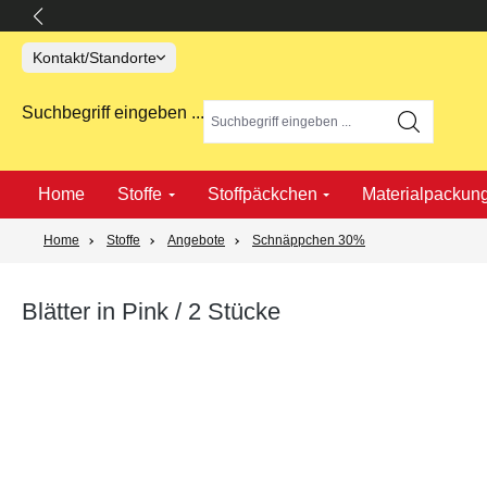
springen
Zur Hauptnavigation springen
Kontakt/Standorte
Suchbegriff eingeben ...
Home
Stoffe
Stoffpäckchen
Materialpackun
Home
Stoffe
Angebote
Schnäppchen 30%
Blätter in Pink / 2 Stücke
Bildergalerie überspringen