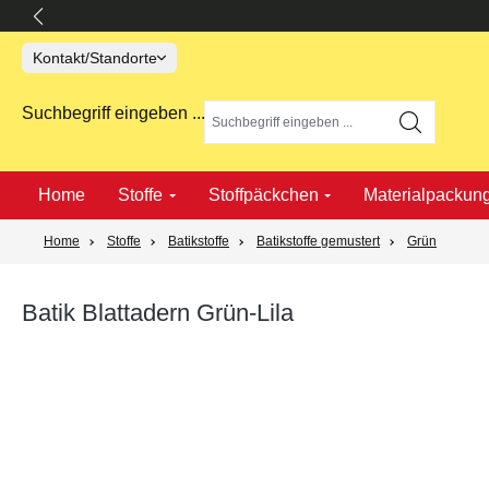
springen
Zur Hauptnavigation springen
Kontakt/Standorte
Suchbegriff eingeben ...
Home
Stoffe
Stoffpäckchen
Materialpackun
Home
Stoffe
Batikstoffe
Batikstoffe gemustert
Grün
Batik Blattadern Grün-Lila
Bildergalerie überspringen