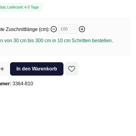
bar, Lieferzeit: 4-5 Tage
e Zuschnittlänge (cm):
n von 30 cm bis 300 cm in
10
cm Schritten bestellen.
l: Gib den gewünschten Wert ein oder benutze die Schaltflächen um 
In den Warenkorb
mmer:
3364-810