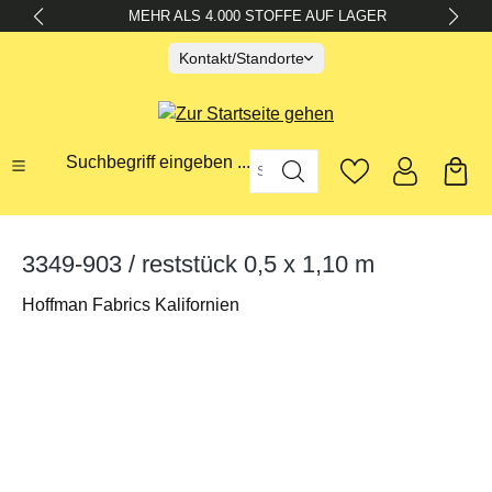
MEHR ALS 4.000 STOFFE AUF LAGER
alt springen
Kontakt/Standorte
Suchbegriff eingeben ...
3349-903 / reststück 0,5 x 1,10 m
Hoffman Fabrics Kalifornien
Bildergalerie überspringen