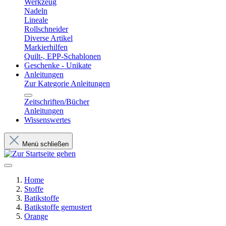
Werkzeug
Nadeln
Lineale
Rollschneider
Diverse Artikel
Markierhilfen
Quilt-, EPP-Schablonen
Geschenke - Unikate
Anleitungen
Zur Kategorie Anleitungen
Zeitschriften/Bücher
Anleitungen
Wissenswertes
Menü schließen
Home
Stoffe
Batikstoffe
Batikstoffe gemustert
Orange