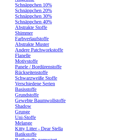
Schnäppchen 10%
Schnäppchen 20%
Schnäppchen 30%
Schnäppchen 40%
Abstrakte Stoffe
Shimmer
Farbverlaufstoffe
Abstrakte Muster
Andere Patchworkstoffe
Flanelle
Motivstoffe
Panele / Bordürenstoffe
Rückseitenstoffe
Schwarzweiße Stoffe
Verschiedene Serien
Basisstoffe
Grundstoffe
Gewebte Baumwollstoffe
Shadow
Grunge
Uni-Stoffe
Melange
Kitty Litter - Dear Stella
Batikstoffe
Batikstoffe gemustert