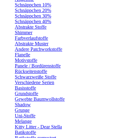
Schnäppchen 10%
Schnäppchen 20%
Schnäppchen 30%
Schnäppchen 40%
Abstrakte Stoffe
Shimmer
Farbverlaufstoffe
Abstrakte Muster
Andere Patchworkstoffe
Flanelle
Motivstoffe
Panele / Bordürenstoffe
Rückseitenstoffe
Schwarzweiße Stoffe
Verschiedene Serien
Basisstoffe
Grundstoffe
Gewebte Baumwollstoffe
Shadow
Grunge
Uni-Stoffe
Melange
Kitty Litter - Dear Stella
Batikstoffe
Batikstoffe gemustert