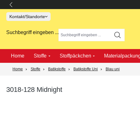
springen
Zur Hauptnavigation springen
Kontakt/Standorte
Suchbegriff eingeben ...
Home
Stoffe
Stoffpäckchen
Materialpackun
Home
Stoffe
Batikstoffe
Batikstoffe Uni
Blau uni
3018-128 Midnight
Bildergalerie überspringen