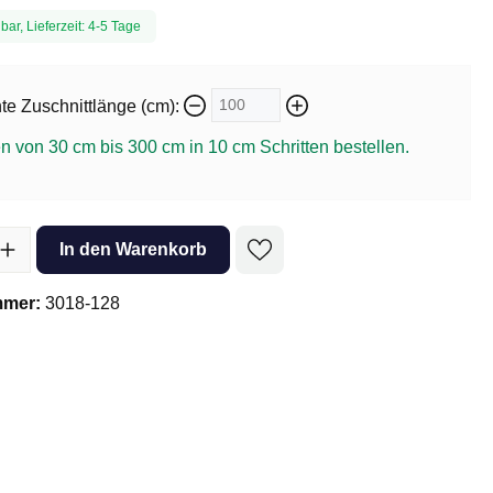
bar, Lieferzeit: 4-5 Tage
e Zuschnittlänge (cm):
n von 30 cm bis 300 cm in
10
cm Schritten bestellen.
l: Gib den gewünschten Wert ein oder benutze die Schaltflächen um 
In den Warenkorb
mmer:
3018-128