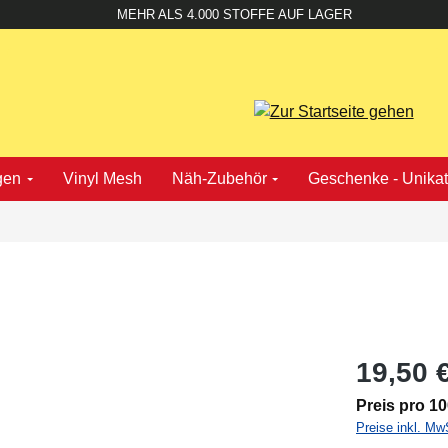
MEHR ALS 4.000 STOFFE AUF LAGER
gen
Vinyl Mesh
Näh-Zubehör
Geschenke - Unika
19,50 
Preis pro 1
Preise inkl. Mw