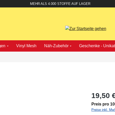
MEHR ALS 4.000 STOFFE AUF LAGER
gen
Vinyl Mesh
Näh-Zubehör
Geschenke - Unika
19,50 
Preis pro 1
Preise inkl. Mw