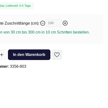
bar, Lieferzeit: 4-5 Tage
e Zuschnittlänge (cm):
n von 30 cm bis 300 cm in
10
cm Schritten bestellen.
l: Gib den gewünschten Wert ein oder benutze die Schaltflächen um 
In den Warenkorb
mmer:
3356-803