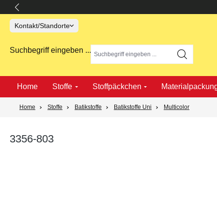
springen
Zur Hauptnavigation springen
Kontakt/Standorte
Suchbegriff eingeben ...
Home
Stoffe
Stoffpäckchen
Materialpackun
Home
Stoffe
Batikstoffe
Batikstoffe Uni
Multicolor
3356-803
Bildergalerie überspringen