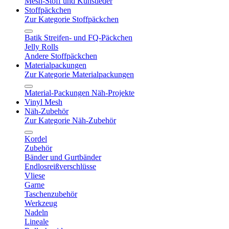
Mesh-Stoff und Kunstleder
Stoffpäckchen
Zur Kategorie Stoffpäckchen
Batik Streifen- und FQ-Päckchen
Jelly Rolls
Andere Stoffpäckchen
Materialpackungen
Zur Kategorie Materialpackungen
Material-Packungen Näh-Projekte
Vinyl Mesh
Näh-Zubehör
Zur Kategorie Näh-Zubehör
Kordel
Zubehör
Bänder und Gurtbänder
Endlosreißverschlüsse
Vliese
Garne
Taschenzubehör
Werkzeug
Nadeln
Lineale