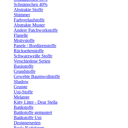
Schnäppchen 40%
Abstrakte Stoffe
Shimmer
Farbverlaufstoffe
Abstrakte Muster
Andere Patchworkstoffe
Flanelle
Motivstoffe
Panele / Bordürenstoffe
Rückseitenstoffe
Schwarzweiße Stoffe
Verschiedene Serien
Basisstoffe
Grundstoffe
Gewebte Baumwollstoffe
Shadow
Grunge
Uni-Stoffe
Melange
Kitty Litter - Dear Stella
Batikstoffe
Batikstoffe gemustert
Batikstoffe Uni
Designerserien
Paula Nadelstern