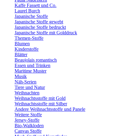
Kaffe Fassett und Co.
Laurel Burch
Japanische Stoffe
Japanische Stoffe gewebt
Japanische Stoffe bedruckt
Japanische Stoffe mit Golddruck
Themen-Stoffe
Blumen
Kinderstoffe
Blätter
Beaujolais romantisch
Essen und Trinken
Maritime Muster
Musik
Näh-Serien
Tiere und Natur
Weihnachten
Weihnachtsstoffe mit Gold
Weihnachtsstoffe mit Silber
Andere Weihnachtsstoffe und Panele
Weitere Stoffe
Jersey-Stoffe
Bio-Walkloden
Canvas Stoffe