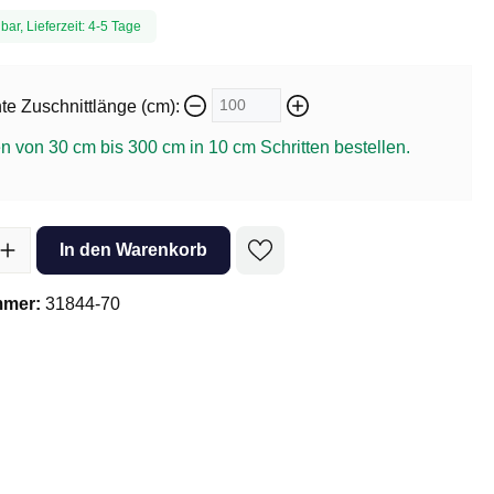
bar, Lieferzeit: 4-5 Tage
e Zuschnittlänge (cm):
n von 30 cm bis 300 cm in
10
cm Schritten bestellen.
l: Gib den gewünschten Wert ein oder benutze die Schaltflächen um 
In den Warenkorb
mmer:
31844-70