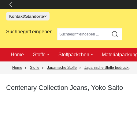
springen
Zur Hauptnavigation springen
Kontakt/Standorte
Suchbegriff eingeben ...
Home
Stoffe
Stoffpäckchen
Materialpackun
Home
Stoffe
Japanische Stoffe
Japanische Stoffe bedruckt
Centenary Collection Jeans, Yoko Saito
Bildergalerie überspringen