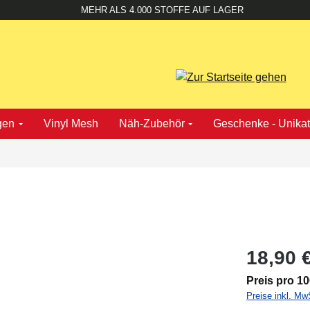
MEHR ALS 4.000 STOFFE AUF LAGER
gen
Vinyl Mesh
Näh-Zubehör
Geschenke - Unika
18,90 
Preis pro 1
Preise inkl. Mw