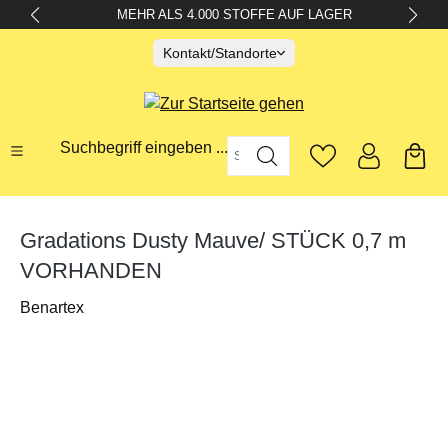
MEHR ALS 4.000 STOFFE AUF LAGER
alt springen
Kontakt/Standorte
Suchbegriff eingeben ...
Gradations Dusty Mauve/ STÜCK 0,7 m
VORHANDEN
Benartex
Bildergalerie überspringen