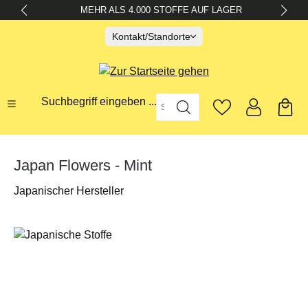
MEHR ALS 4.000 STOFFE AUF LAGER
alt springen
Kontakt/Standorte
Suchbegriff eingeben ...
Japan Flowers - Mint
Japanischer Hersteller
Bildergalerie überspringen