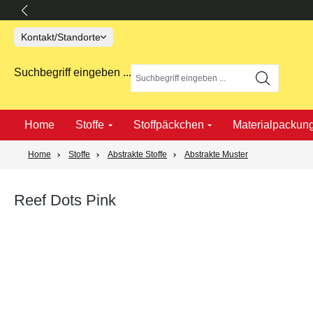
springen
Zur Hauptnavigation springen
Kontakt/Standorte
Suchbegriff eingeben ...
Home
Stoffe
Stoffpäckchen
Materialpackun
Home
Stoffe
Abstrakte Stoffe
Abstrakte Muster
Reef Dots Pink
Bildergalerie überspringen