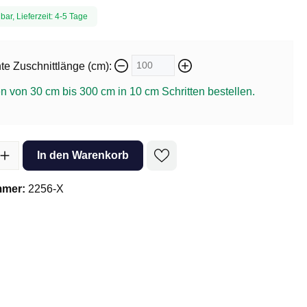
bar, Lieferzeit: 4-5 Tage
e Zuschnittlänge (cm):
n von 30 cm bis 300 cm in
10
cm Schritten bestellen.
l: Gib den gewünschten Wert ein oder benutze die Schaltflächen um 
In den Warenkorb
mmer:
2256-X