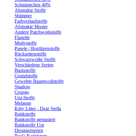
Schnäppchen 40%
Abstrakte Stoffe
Shimmer
Farbverlaufstoffe
Abstrakte Muster
Andere Patchworkstoffe
Flanelle
Motivstoffe
Panele / Bordürenstoffe
Rückseitenstoffe
Schwarzweiße Stoffe
Verschiedene Serien
Basisstoffe
Grundstoffe
Gewebte Baumwollstoffe
Shadow
Grunge
Uni-Stoffe
Melange
Kitty Litter - Dear Stella
Batikstoffe
Batikstoffe gemustert
Batikstoffe Uni
Designerserien
Paula Nadelstern