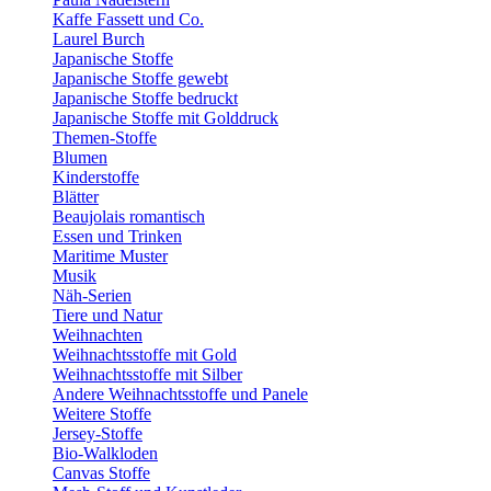
Kaffe Fassett und Co.
Laurel Burch
Japanische Stoffe
Japanische Stoffe gewebt
Japanische Stoffe bedruckt
Japanische Stoffe mit Golddruck
Themen-Stoffe
Blumen
Kinderstoffe
Blätter
Beaujolais romantisch
Essen und Trinken
Maritime Muster
Musik
Näh-Serien
Tiere und Natur
Weihnachten
Weihnachtsstoffe mit Gold
Weihnachtsstoffe mit Silber
Andere Weihnachtsstoffe und Panele
Weitere Stoffe
Jersey-Stoffe
Bio-Walkloden
Canvas Stoffe