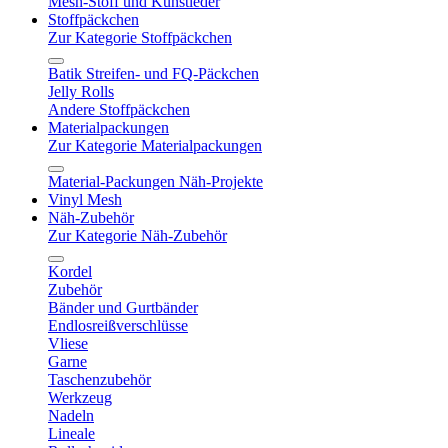
Mesh-Stoff und Kunstleder
Stoffpäckchen
Zur Kategorie Stoffpäckchen
Batik Streifen- und FQ-Päckchen
Jelly Rolls
Andere Stoffpäckchen
Materialpackungen
Zur Kategorie Materialpackungen
Material-Packungen Näh-Projekte
Vinyl Mesh
Näh-Zubehör
Zur Kategorie Näh-Zubehör
Kordel
Zubehör
Bänder und Gurtbänder
Endlosreißverschlüsse
Vliese
Garne
Taschenzubehör
Werkzeug
Nadeln
Lineale