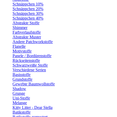
Schnäppchen 10%
Schnäppchen 20%
Schnäppchen 30%
Schnäppchen 40%
Abstrakte Stoffe
Shimmer
Farbverlaufstoffe
Abstrakte Muster
Andere Patchworkstoffe
Flanelle
Motivstoffe
Panele / Bordürenstoffe
Rückseitenstoffe
Schwarzweiße Stoffe
Verschiedene Serien
Basisstoffe
Grundstoffe
Gewebte Baumwollstoffe
Shadow
Grunge
Uni-Stoffe
Melange
Kitty Litter - Dear Stella
Batikstoffe
Batikstoffe gemustert