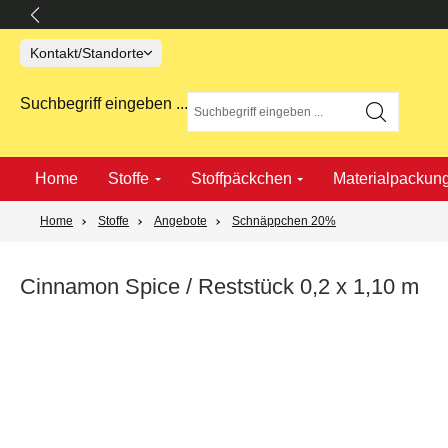
springen
Zur Hauptnavigation springen
Kontakt/Standorte
Suchbegriff eingeben ...
Home
Stoffe
Stoffpäckchen
Materialpackun
Home
Stoffe
Angebote
Schnäppchen 20%
Cinnamon Spice / Reststück 0,2 x 1,10 m
Bildergalerie überspringen