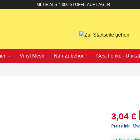
MEHR ALS 4.000 STOFFE AUF LAGER
gen
Vinyl Mesh
Näh-Zubehör
Geschenke - Unika
3,04 €
Preise inkl. Mw
Sofort verfüg