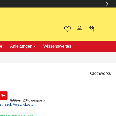
te
Anleitungen
Wissenswertes
Clothworks
%
3,80 €
(20% gespart)
St. zzgl. Versandkosten
bar, Lieferzeit: 4-5 Tage