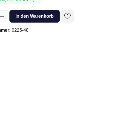
l: Gib den gewünschten Wert ein oder benutze die Schaltflächen um 
In den Warenkorb
mmer:
0225-48