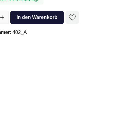
l: Gib den gewünschten Wert ein oder benutze die Schaltflächen um 
In den Warenkorb
mmer:
402_A