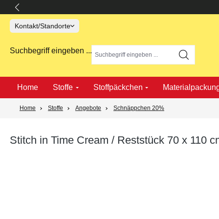
springen
Zur Hauptnavigation springen
Kontakt/Standorte
Suchbegriff eingeben ...
Home
Stoffe
Stoffpäckchen
Materialpackun
Home
Stoffe
Angebote
Schnäppchen 20%
Stitch in Time Cream / Reststück 70 x 110 
Bildergalerie überspringen