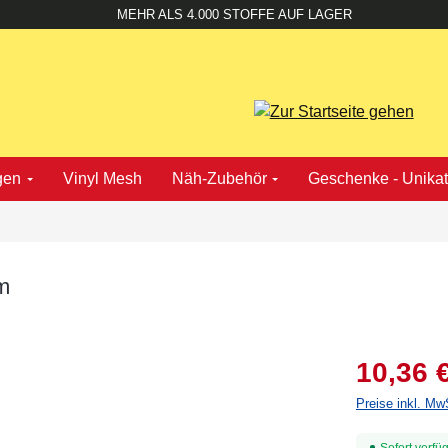
MEHR ALS 4.000 STOFFE AUF LAGER
gen
Vinyl Mesh
Näh-Zubehör
Geschenke - Unika
cm
10,36 
Preise inkl. Mw
Sofort verfüg