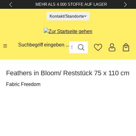
MEHR ALS 4.000 STOFFE AUF LAGER
alt springen
Kontakt/Standorte
Suchbegriff eingeben ...
Feathers in Bloom/ Reststück 75 x 110 cm
Fabric Freedom
Bildergalerie überspringen