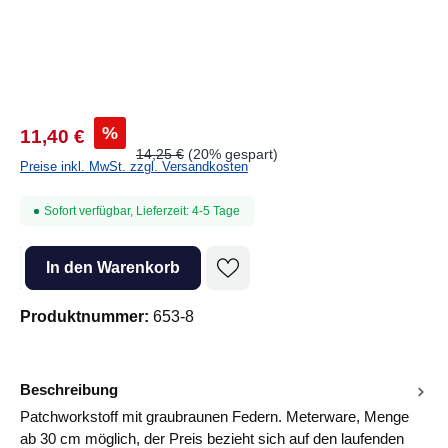
%
11,40 €
14,25 €
(20% gespart)
Preise inkl. MwSt. zzgl. Versandkosten
Sofort verfügbar, Lieferzeit: 4-5 Tage
Produkt Anzahl: Gib den gewünschten Wert ein oder benutze die Sc
In den Warenkorb
Produktnummer:
653-8
Beschreibung
Patchworkstoff mit graubraunen Federn. Meterware, Menge
ab 30 cm möglich, der Preis bezieht sich auf den laufenden