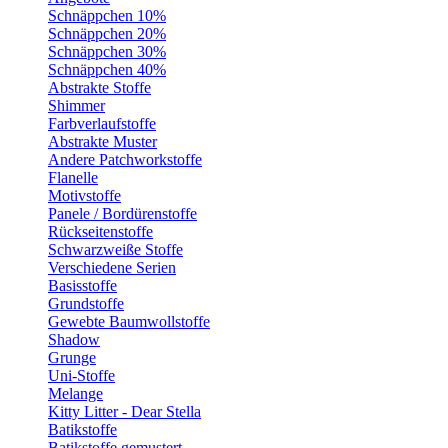
Schnäppchen 10%
Schnäppchen 20%
Schnäppchen 30%
Schnäppchen 40%
Abstrakte Stoffe
Shimmer
Farbverlaufstoffe
Abstrakte Muster
Andere Patchworkstoffe
Flanelle
Motivstoffe
Panele / Bordürenstoffe
Rückseitenstoffe
Schwarzweiße Stoffe
Verschiedene Serien
Basisstoffe
Grundstoffe
Gewebte Baumwollstoffe
Shadow
Grunge
Uni-Stoffe
Melange
Kitty Litter - Dear Stella
Batikstoffe
Batikstoffe gemustert